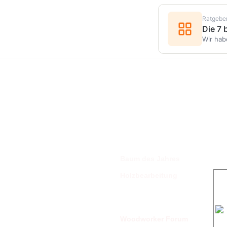
Ratgebe
Die 7
Wir hab
Der Holzspan
Baum des Jahres
Holzbearbeitung
dsc
Lexika
Woodworker Forum