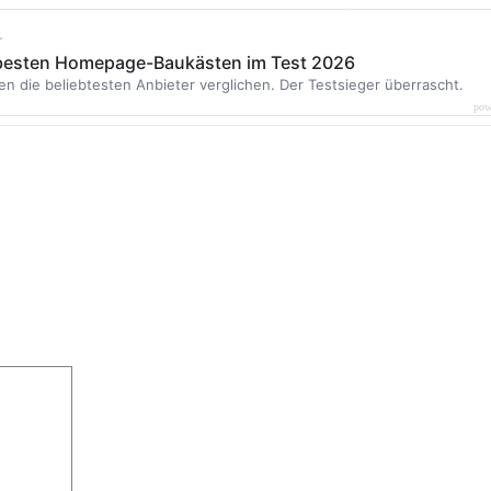
r
 besten Homepage-Baukästen im Test 2026
en die beliebtesten Anbieter verglichen. Der Testsieger überrascht.
pow
00122.jpg