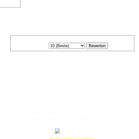
...
30
...
urück
1
27
28
29
31
32
33
40
Weiter ->
Bewertung: Keine Bewertung bisher
Deine Bewertung:
urück zur Kategorie
Seit dem 7. Februar 2010 waren 265511 Besucher hier.
Heute waren schon 122 Besucher auf dieser HP
Design © 2010 by 4youdesign