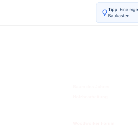
Tipp:
Eine eige
Baukasten.
Der Holzspan
Baum des Jahres
Der 
Holzbearbeitung
od
Auto
Lexika
Nut
Woodworker Forum
beroobi
au