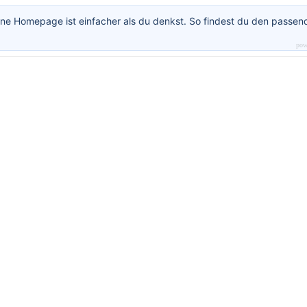
ne Homepage ist einfacher als du denkst. So findest du den passen
pow
Haftungsausschluss
1. Inhalt des Onlineangebotes
Autor übernimmt keinerlei Gewähr für die Aktualität, Korrektheit, Vollstä
er Qualität der bereitgestellten Informationen. Haftungsansprüche geg
r, welche sich auf Schäden materieller oder ideeller Art beziehen, die d
Nutzung oder Nichtnutzung der dargebotenen Informationen bzw. durch
zung fehlerhafter und unvollständiger Informationen verursacht wurden
grundsätzlich ausgeschlossen, sofern seitens des Autors kein nachweis
vorsätzliches oder grob fahrlässiges Verschulden vorliegt.
Alle Angebote sind freibleibend und unverbindlich. Der Autor behält es 
sdrücklich vor, Teile der Seiten oder das gesamte Angebot ohne geson