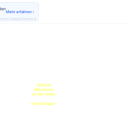
den
Mehr erfahren ›
ered by homepage-baukasten.de
Herzlich
ndigkeit
Wilkommen
en den
auf den Seiten
urch die
 die
vom Holzspan !
, sind
lich
sich
derte