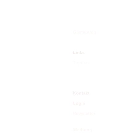
An
Onlinekataloge
WikiWood
Be
Haf
Gästebuch
von
Fotosamlung
Der
ill
Links
verl
Topliste
sich
nac
Partnerseiten
F
Pinnwand
Lin
auf 
Kontakt
unv
Nic
Login
Anbi
Newsletter
Der
Gra
Werbung
ers